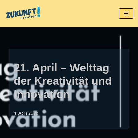
Zum
Inhalt
springen
21. April – Welttag
der Kreativität und
Innovation
4. April 2023