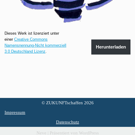
Dieses Werk ist lizenziert unter
einer
Creative Commons
Namensnennung-Nicht kommerziell
Herunterladen
3.0 Deutschland Lizenz
.
© ZUKUNFTschaffen 2026
Impressum
Datenschutz
Neve
| Präsentiert von
WordPress